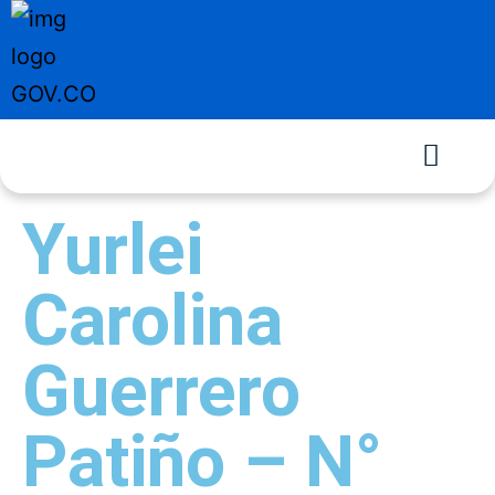
Yurlei
Carolina
Guerrero
Patiño – N°