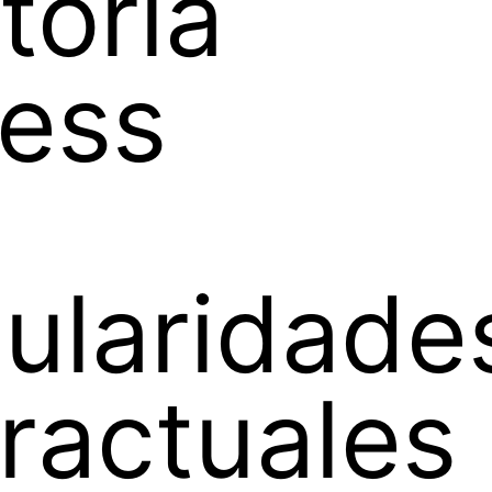
toría
ess
gularidade
ractuales