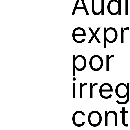
Audi
expr
por
irre
cont