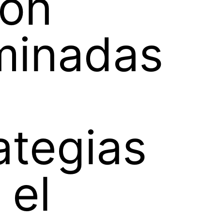
ron
minadas
ategias
 el