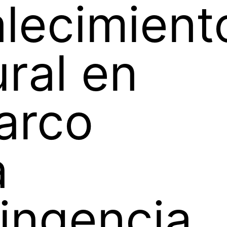
alecimient
ural en
arco
a
ingencia