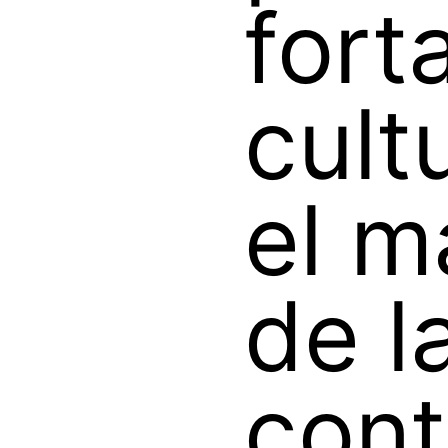
fort
cult
el m
de l
cont