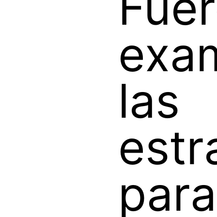
Fue
exa
las
estr
para