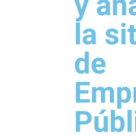
y an
la s
de
Emp
Públ