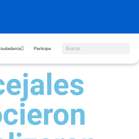
 ciudadanía
Participa
ejales
cieron