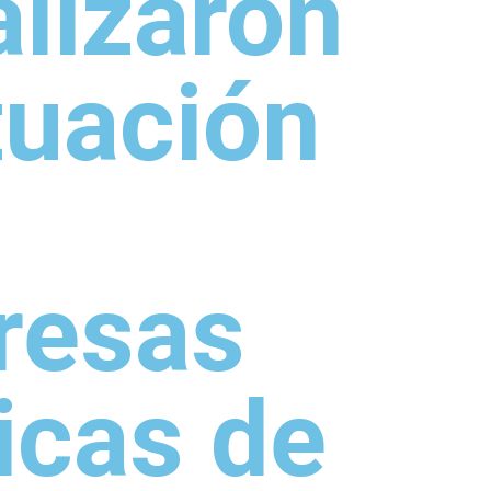
alizaron
ituación
resas
icas de